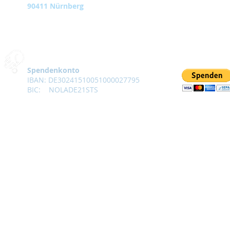
90411 Nürnberg
Spendenkonto
IBAN: DE30241510051000027795
BIC: NOLADE21STS