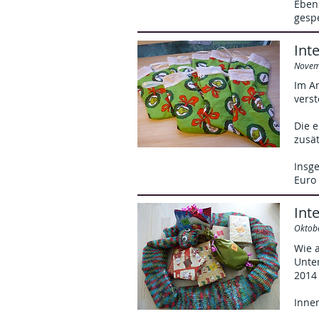
Ebens
gesp
Int
Novem
Im An
verst
Die 
zusät
Insge
Euro
Int
Oktob
Wie a
Unter
2014
Inne