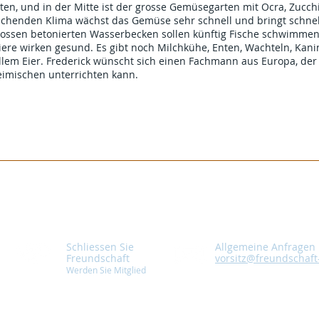
ten, und in der Mitte ist der grosse Gemüsegarten mit Ocra, Zucchi
schenden Klima wächst das Gemüse sehr schnell und bringt schnel
ossen betonierten Wasserbecken sollen künftig Fische schwimmen. 
iere wirken gesund. Es gibt noch Milchkühe, Enten, Wachteln, Kani
llem Eier. Frederick wünscht sich einen Fachmann aus Europa, der
eimischen unterrichten kann.
Schliessen Sie
Allgemeine Anfragen
Freundschaft
vorsitz@freundschaft
Werden Sie Mitglied