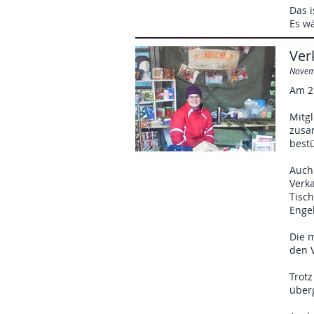
Das i
Es w
Ver
Novem
Am 25
Mitgl
zusa
bestü
Auch
Verk
Tisch
Engel
Die m
den V
Trotz
über