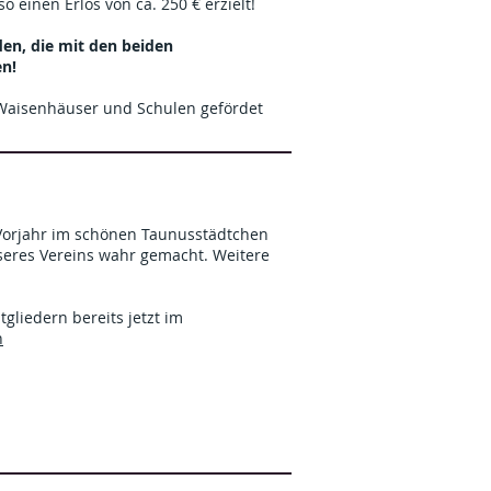
 einen Erlös von ca. 250 € erzielt!
den, die mit den beiden
n!
 Waisenhäuser und Schulen gefördet
 Vorjahr im schönen Taunusstädtchen
nseres Vereins wahr gemacht. Weitere
gliedern bereits jetzt im
h