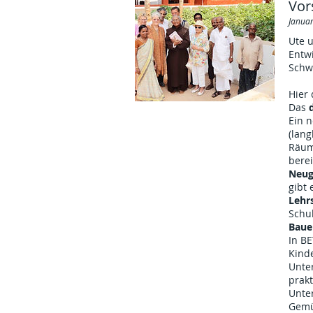
Vor
Janua
Ute u
Entw
Schwe
Hier
Das
Ein n
(lang
Räuml
berei
Neug
gibt 
Lehr
Schul
Baue
In B
Kind
Unter
prakt
Unte
Gemü