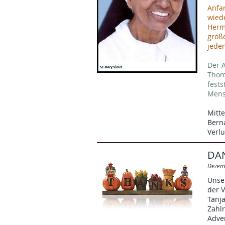
Anfan
wied
Hermi
groß
jedem
Der A
Thom
fest
Mens
Mitte
Bern
Verlu
DA
Dezem
Unse
der 
Tanja
Zahlr
Adve