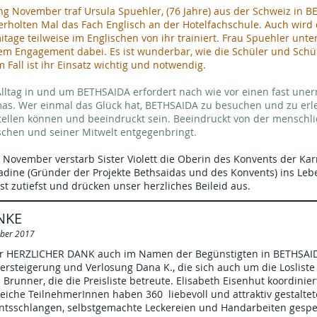
g November traf Ursula Spuehler, (76 Jahre) aus der Schweiz in B
erholten Mal das Fach Englisch an der Hotelfachschule. Auch wird
tage teilweise im Englischen von ihr trainiert. Frau Spuehler unte
em Engagement dabei. Es ist wunderbar, wie die Schüler und Schül
 Fall ist ihr Einsatz wichtig und notwendig.
lltag in und um BETHSAIDA erfordert nach wie vor einen fast uner
as. Wer einmal das Glück hat, BETHSAIDA zu besuchen und zu erle
stellen können und beeindruckt sein. Beeindruckt von der menschl
chen und seiner Mitwelt entgegenbringt.
 November verstarb Sister Violett die Oberin des Konvents der Kar
adine (Gründer der Projekte Bethsaidas und des Konvents) ins Le
st zutiefst und drücken unser herzliches Beileid aus.
NKE
ber 2017
r HERZLICHER DANK auch im Namen der Begünstigten in BETHSAIDA
Versteigerung und Verlosung Dana K., die sich auch um die Loslis
 Brunner, die die Preisliste betreute. Elisabeth Eisenhut koordinier
eiche TeilnehmerInnen haben 360 liebevoll und attraktiv gestaltet
ntsschlangen, selbstgemachte Leckereien und Handarbeiten gespe