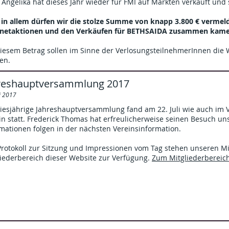
Angelika hat dieses Jahr wieder für FMI auf Märkten verkauft und so
s in allem dürfen wir die stolze Summe von knapp 3.800 € vermel
rnetaktionen und den Verkäufen für BETHSAIDA zusammen kame
diesem Betrag sollen im Sinne der VerlosungsteilnehmerInnen die
en.
reshauptversammlung 2017
li 2017
diesjährige Jahreshauptversammlung fand am 22. Juli wie auch im
in statt. Frederick Thomas hat erfreulicherweise seinen Besuch u
mationen folgen in der nächsten Vereinsinformation.
rotokoll zur Sitzung und Impressionen vom Tag stehen unseren Mit
liederbereich dieser Website zur Verfügung.
Zum Mitgliederbereic