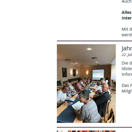
Auch 
Alle
Inte
Mit 
werd
Jah
22. Ju
Die 
Idste
Infor
Das P
Mitg