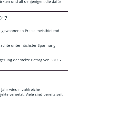
rkten und all denjenigen, die dafür
017
der gewonnenen Preise meistbietend
brachte unter höchster Spannung
erung der stolze Betrag von 3311.-
s Jahr wieder zahlreiche
kte vernetzt. Viele sind bereits seit
.