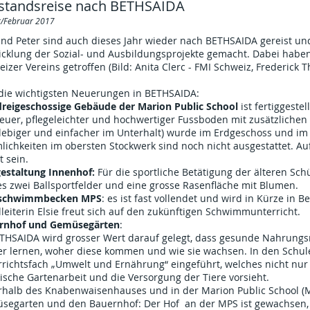
standsreise nach BETHSAIDA
r/Februar 2017
nd Peter sind auch dieses Jahr wieder nach BETHSAIDA gereist und
icklung der Sozial- und Ausbildungsprojekte gemacht. Dabei habe
izer Vereins getroffen (Bild: Anita Clerc - FMI Schweiz, Frederick T
 die wichtigsten Neuerungen in BETHSAIDA:
dreigeschossige Gebäude der Marion Public School
ist fertiggestell
euer, pflegeleichter und hochwertiger Fussboden mit zusätzlichen
lebiger und einfacher im Unterhalt) wurde im Erdgeschoss und im e
ichkeiten im obersten Stockwerk sind noch nicht ausgestattet. Au
t sein.
estaltung Innenhof:
Für die sportliche Betätigung der älteren S
es zwei Ballsportfelder und eine grosse Rasenfläche mit Blumen.
schwimmbecken MPS
: es ist fast vollendet und wird in Kürze i
leiterin Elsie freut sich auf den zukünftigen Schwimmunterricht.
rnhof und Gemüsegärten
:
ETHSAIDA wird grosser Wert darauf gelegt, dass gesunde Nahrungsm
er lernen, woher diese kommen und wie sie wachsen. In den Schu
richtsfach „Umwelt und Ernährung“ eingeführt, welches nicht nur 
ische Gartenarbeit und die Versorgung der Tiere vorsieht.
rhalb des Knabenwaisenhauses und in der Marion Public School (MP
segarten und den Bauernhof: Der Hof an der MPS ist gewachsen, h